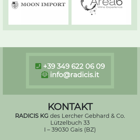
+39 349 622 06 09
info@radicis.it
KONTAKT
RADICIS KG
des Lercher Gebhard & Co.
Lützelbuch 33
I – 39030 Gais (BZ)